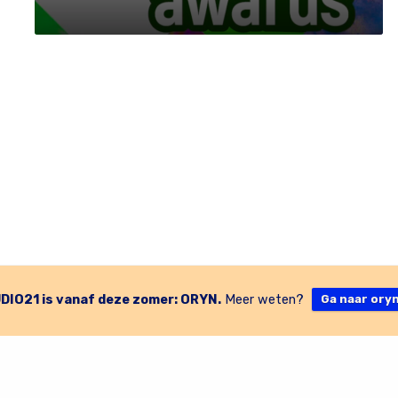
DIO21 is vanaf deze zomer: ORYN.
Meer weten?
Ga naar oryn