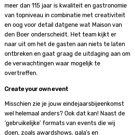
meer
dan 115
jaar
is
kwaliteit
en
gastronomie
van
topniveau
in
combinatie
met
creativiteit
en
oog
voor
detail
datgene
wat Maison van
den Boer
onderscheidt
. Het team
kijkt
er
naar
uit
om het de
gasten
aan
niets
te
laten
ontbreken
en
gaat
graag
de
uitdaging
aan
om
de
verwachtingen
waar
mogelijk
te
overtreffen
.
Create your own event
Misschien zie je jouw eindejaarsbijeenkomst
wel helemaal anders? Ook dat kan! Naast de
‘gebruikelijke’ formats van events die wij
doen, zoals awardshows, gala’s en