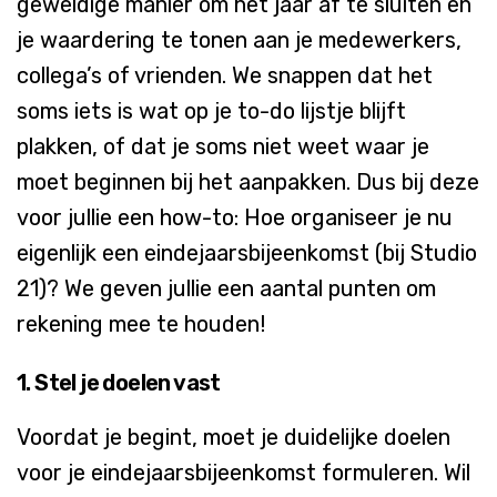
geweldige
manier
om het
jaar
af
te
sluiten
en
je
waardering
te
tonen
aan
je
medewerkers
,
collega’s
of
vrienden
.
We
snappen
dat
het
soms
iets
is wat op je to-do
lijstje
blijft
plakken, of dat je soms niet weet waar je
moet beginnen bij het aanpakken. Dus bij deze
voor jullie een how-to: Hoe organiseer je nu
eigenlijk een eindejaarsbijeenkomst (bij Studio
21)? We geven jullie een aantal punten om
rekening mee te houden!
1. Stel je
doelen
vast
Voordat
je
begint
,
moet
je
duidelijke
doelen
voor
je
eindejaarsbijeenkomst
formuleren
. Wil