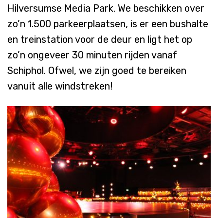
Hilversumse
Media Park. We
beschikken
over
zo’n
1.500
parkeerplaatsen
, is er
een
bushalte
en
treinstation
voor
de
deur
en
ligt
het op
zo’n
ongeveer
30
minuten
rijden
vanaf
Schiphol.
Ofwel
, we
zijn
goed
te
bereiken
vanuit
alle
windstreken
!