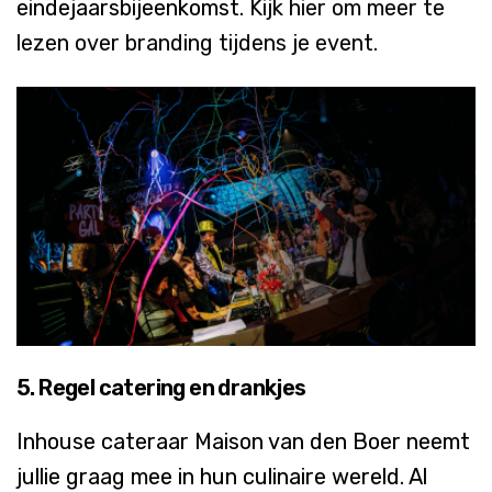
eindejaarsbijeenkomst
.
Kij
k
hier
om
meer
te
lezen
over branding
tijdens
je event.
5.
Regel catering
en
drankjes
Inhouse
cateraar
Maison van den Boer
neemt
jullie
graag
mee in
hun
culinaire
wereld
. Al