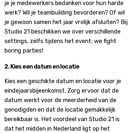
je
je
medewerkers
bedanken
voor
hun
harde
werk
? Wil je teambuilding
bevorderen
? Of
wil
je
gewoon
samen
het
jaar
vrolijk
afsluiten
? Bij
Studio 21
beschikken
we over
verschillende
settings,
zelfs
tijdens
het event; we fight
boring parties!
2. Kies
een
datum
en
locatie
Kies
een
geschikte
datum
en
locatie
voor
je
eindejaars
bijeenkomst
. Zorg
ervoor
dat
de
datum
werkt
voor
de
meerderheid
van de
genodigden
en
dat
de
locatie
gemakkelijk
bereikbaar
is.
Het
voordeel
van Studio 21 is
dat
het midden in Nederland
lig
t
op het