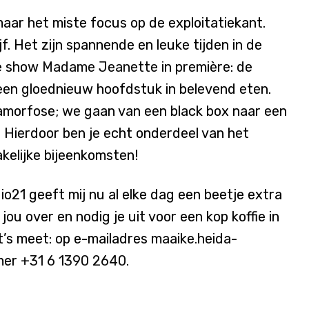
 maar het miste focus op de exploitatiekant.
f. Het zijn spannende en leuke tijden in de
we show
Madame Jeanette
in première: de
een gloednieuw hoofdstuk in belevend eten.
amorfose; we gaan van een black box naar een
 Hierdoor ben je echt onderdeel van het
kelijke bijeenkomsten!
io21 geeft mij nu al elke dag een beetje extra
jou over en nodig je uit voor een kop koffie in
t’s meet: op e-mailadres
maaike.heida-
mer
+31 6 1390 2640.