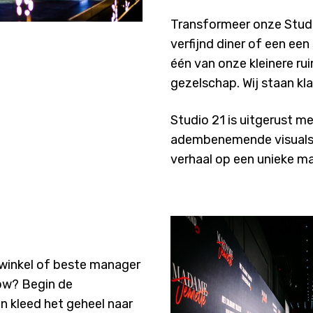
Transformeer onze Studio
verfijnd diner of een ee
één van onze kleinere ru
gezelschap. Wij staan k
Studio 21 is uitgerust m
adembenemende visuals 
verhaal op een unieke man
e winkel of beste manager
ow? Begin de
 kleed het geheel naar