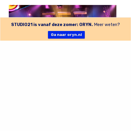
STUDIO21 is vanaf deze zomer: ORYN.
Meer weten?
Ga naar oryn.nl